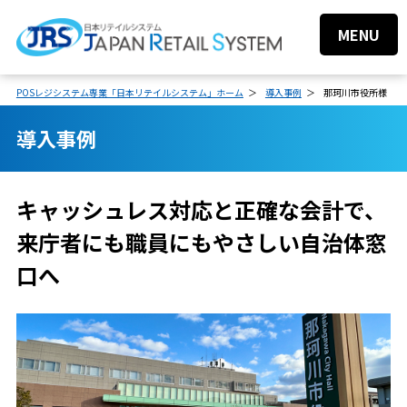
MENU
POSレジシステム専業「日本リテイルシステム」ホーム
導入事例
那珂川市役所様
導入事例
キャッシュレス対応と正確な会計で、
来庁者にも職員にもやさしい自治体窓
口へ