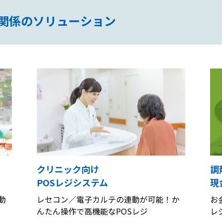
関係
のソリューション
クリニック向け
調
POSレジシステム
現
動
レセコン／電子カルテの連動が可能！か
お
んたん操作で高機能なPOSレジ
レ